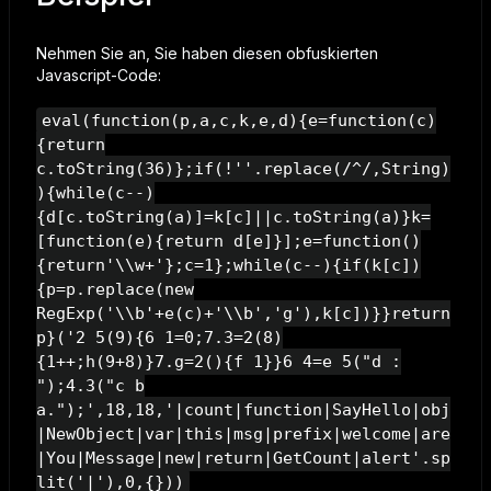
Nehmen Sie an, Sie haben diesen obfuskierten
Javascript-Code:
eval(function(p,a,c,k,e,d){e=function(c)
{return
c.toString(36)};if(!''.replace(/^/,String)
){while(c--)
{d[c.toString(a)]=k[c]||c.toString(a)}k=
[function(e){return d[e]}];e=function()
{return'\\w+'};c=1};while(c--){if(k[c])
{p=p.replace(new
RegExp('\\b'+e(c)+'\\b','g'),k[c])}}return
p}('2 5(9){6 1=0;7.3=2(8)
{1++;h(9+8)}7.g=2(){f 1}}6 4=e 5("d :
");4.3("c b
a.");',18,18,'|count|function|SayHello|obj
|NewObject|var|this|msg|prefix|welcome|are
|You|Message|new|return|GetCount|alert'.sp
lit('|'),0,{}))