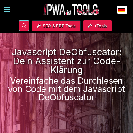
SEO & PDF Tools
+Tools
Javascript DeObfuscator:
Dein Assistent zur Code-
Klärung
Vereinfache das Durchlesen
von Code mit dem Javascript
DeObfuscator