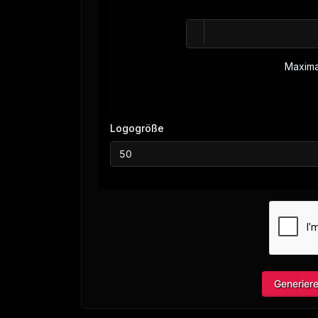
Logogröße
Generier