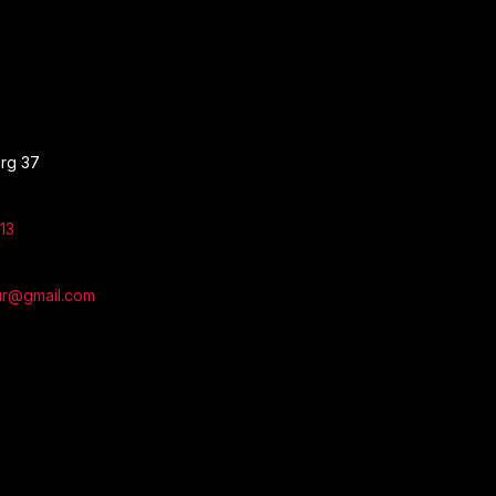
rg 37
13
ur@gmail.com