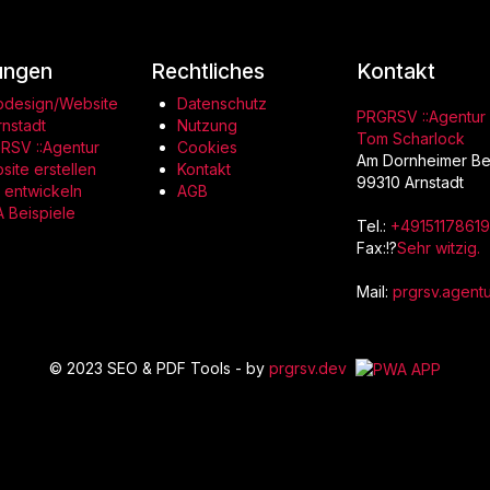
ungen
Rechtliches
Kontakt
design/Website
Datenschutz
PRGRSV ::Agentur
rnstadt
Nutzung
Tom Scharlock
RSV ::Agentur
Cookies
Am Dornheimer Be
site erstellen
Kontakt
99310 Arnstadt
 entwickeln
AGB
 Beispiele
Tel.:
+49151178619
Fax:!?
Sehr witzig.
Mail:
prgrsv.agent
© 2023 SEO & PDF Tools - by
prgrsv.dev