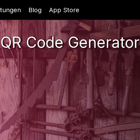
itungen
Blog
App Store
QR Code Generator