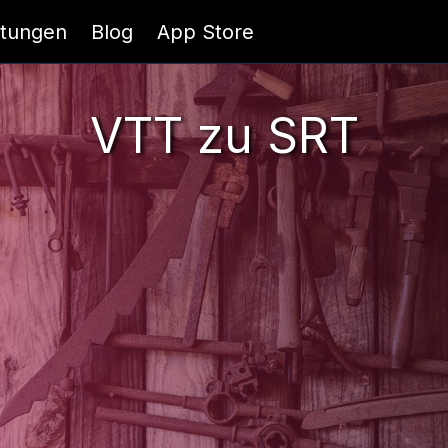
itungen
Blog
App Store
VTT zu SRT