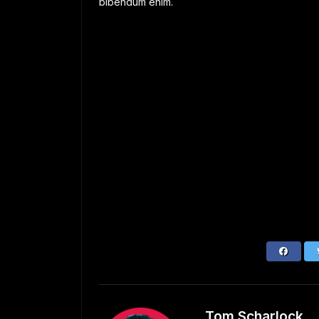
bibendum enim.
Tom Scharlock