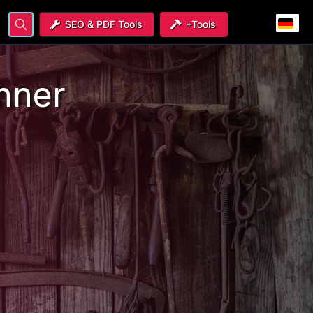
SEO & PDF Tools
+Tools
hner